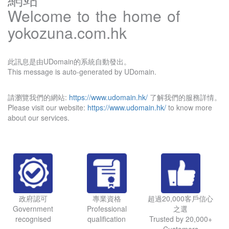
Welcome to the home of
yokozuna.com.hk
此訊息是由UDomain的系統自動發出。
This message is auto-generated by UDomain.
請瀏覽我們的網站:
https://www.udomain.hk/
了解我們的服務詳情。
Please visit our website:
https://www.udomain.hk/
to know more
about our services.
政府認可
專業資格
超過20,000客戶信心
Government
Professional
之選
recognised
qualification
Trusted by 20,000+
Customers